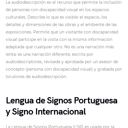
La audiodescripción es el recurso que permite la inclusión
de personas con discapacidad visual en los espacios
culturales. Describe lo que es visible: el espacio, los
detalles y dimensiones de las obras y el ambiente de las
exposiciones. Permite que un visitante con discapacidad
visual participe en la visita con la misma información
adaptada que cualquier otro. No es una narración más
lenta: es una narración diferente, escrita por
audiodescriptores, revisada y aprobada por un asesor de
concepto (persona con discapacidad visual) y grabada por
locutores de audiodescripción.
Lengua de Signos Portuguesa
y Signo Internacional
La Lengua de Signos Portuguesa (LSP) es usada por la