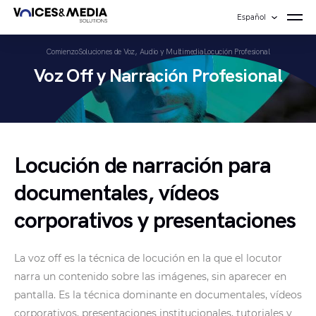
Español
Comienzo
Soluciones de Voz, Audio y Multimedia
Locución Profesional
Voz Off y Narración Profesional
Locución de narración para
documentales, vídeos
corporativos y presentaciones
La voz off es la técnica de locución en la que el locutor
narra un contenido sobre las imágenes, sin aparecer en
pantalla. Es la técnica dominante en documentales, vídeos
corporativos, presentaciones institucionales, tutoriales y