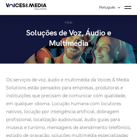
Português
Início
Soluções de Voz, Áudio e
Multimédia
Os serviços de voz, áudio e multimédia da Voices & Media
Solutions estão pensados para empresas, produtoras e
instituições que precisam de comunicar com qualidade,
em qualquer idioma. Locução humana com locutores
nativos, locução por inteligência artificial, dobragem
profissional, localização audiovisual, áudio guias para
museus e turismo, mensagens de atendimento telefónico,
estúdio de gravação, soluções multimédia especializadas