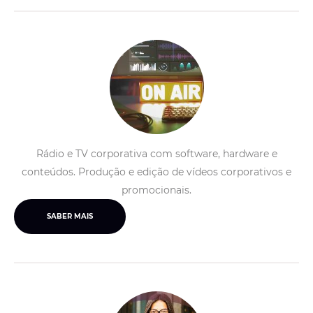
Rádio e TV corporativa com software, hardware e
conteúdos. Produção e edição de vídeos corporativos e
promocionais.
SABER MAIS