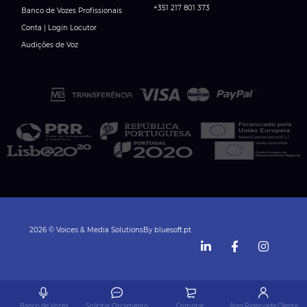
+351 217 801 373
Banco de Vozes Profissionais
Conta | Login Locutor
Audições de Voz
2026 © Voices & Media Solutions
By
bluesoft.pt
Banco de Vozes
Solicitar Orçamento
Comprar
Área Reservada Cliente