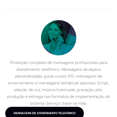
Produção completa de mensagens profissionais para
atendimento telefónico. Mensagens de espera
personalizadas, guias vocais IVR, mensagens de
encerramento e mensagens temáticas sazonais. Script,
seleção de voz, música licenciada, gravação, pós-
produção e entrega nos formatos de implementação do
sistema. Serviço chave na mão.
MENSAGENS DE ATENDIMENTO TELEFÓNICO