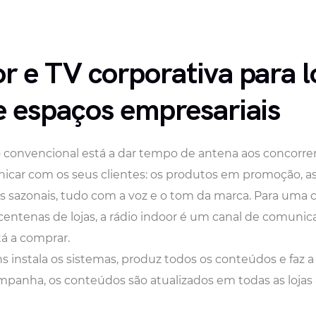
r e TV corporativa para l
e espaços empresariais
o convencional está a dar tempo de antena aos concorre
nicar com os seus clientes: os produtos em promoção, 
s sazonais, tudo com a voz e o tom da marca. Para uma c
entenas de lojas, a rádio indoor é um canal de comunica
 a comprar.
s instala os sistemas, produz todos os conteúdos e faz a
anha, os conteúdos são atualizados em todas as lojas 