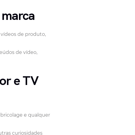
a marca
 vídeos de produto,
teúdos de vídeo,
or e TV
 bricolage e qualquer
tras curiosidades