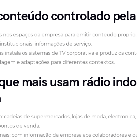
conteúdo controlado pel
ãs nos espaços da empresa para emitir conteúdo próprio:
stitucionais, informações de serviço.
ns instala os sistemas de TV corporativa e produz os con
dagem e adaptações para diferentes contextos.
 que mais usam rádio indo
a
o: cadeias de supermercados, lojas de moda, electrónica,
pontos de venda.
ais: com informação da empresa aos colaboradores e ou