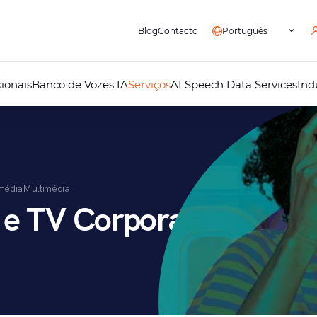
Blog
Contacto
Português
ionais
Banco de Vozes IA
Serviços
AI Speech Data Services
Ind
Locução Profissional
AI Voice Studio
Dobragem Profissional
Localização Audiovisual
Áudio Guias para Museus
Mensagens de Atendimento
média
Multimédia
Telefónico
Estúdio de Gravação Áudio
 e TV Corporativa
Multimédia