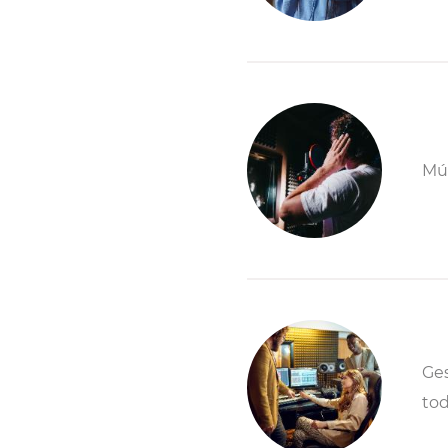
Mús
Ges
tod