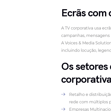
Ecrãs com 
A TV corporativa usa ecr
campanhas, mensagens in
A Voices & Media Solutio
incluindo locução, legen
Os setores
corporativ
Retalho e distribuiçã
rede com múltiplos 
Empresas Multinacion