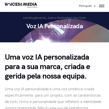
Português
Início
Soluções de Voz, Áudio e Multimédia
AI Voice Studio
Voz IA Personalizada
Uma voz IA personalizada
para a sua marca, criada e
gerida pela nossa equipa.
Uma voz IA personalizada é uma voz sintética criada
especificamente para um projeto, com as caraterísticas
de tom, ritmo e personalidade que refletem a identidade
sonora pretendida. Não é uma voz de plataforma