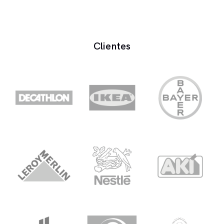
processo é similar ao da criação inicial.
Sim. A voz personalizada é criada a partir de
modelos existentes, ajustados às características da
marca. A clonagem de voz replica a voz de um
Clientes
locutor específico com base nas suas gravações,
exigindo o acordo formal do locutor. Se a marca
não tem uma voz de referência específica, a voz
personalizada a partir de modelos é a opção mais
direta.