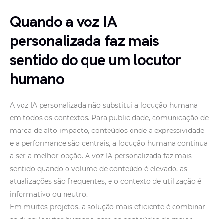
Quando a voz IA
personalizada faz mais
sentido do que um locutor
humano
A voz IA personalizada não substitui a locução humana
em todos os contextos. Para publicidade, comunicação de
marca de alto impacto, conteúdos onde a expressividade
e a performance são centrais, a locução humana continua
a ser a melhor opção. A voz IA personalizada faz mais
sentido quando o volume de conteúdo é elevado, as
atualizações são frequentes, e o contexto de utilização é
informativo ou neutro.
Em muitos projetos, a solução mais eficiente é combinar