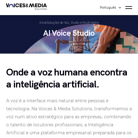
Português
Início
Soluções de Voz, Áudio e Multimédia
AI Voice Studio
Onde a voz humana encontra
a inteligência artificial.
A voz é a interface mais natural entre pessoas e
tecnologia. Na Voices & Media Solutions, transformamos a
voz num ativo estratégico para as empresas, combinando
o talento de locutores profissionais, a Inteligência
Artificial e uma plataforma empresarial preparada para os