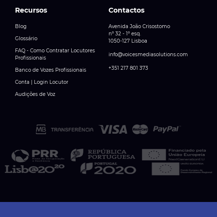
Recursos
Contactos
Blog
Avenida João Crisostomo
nº 32 - 1º esq.
Glossário
1050-127 Lisboa
FAQ - Como Contratar Locutores
info@voicesmediasolutions.com
Profissionais
+351 217 801 373
Banco de Vozes Profissionais
Conta | Login Locutor
Audições de Voz