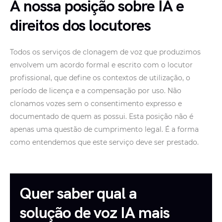
A nossa posição sobre IA e
direitos dos locutores
Todos os serviços de clonagem de voz que produzimos
envolvem um acordo formal e escrito com o locutor
profissional, que define os contextos de utilização, o
período de licença e a compensação por uso. Não
clonamos vozes sem o consentimento expresso e
documentado de quem as possui. Esta posição não é
apenas uma questão de cumprimento legal. É a forma
como entendemos que este serviço deve ser prestado.
Quer saber qual a
solução de voz IA mais