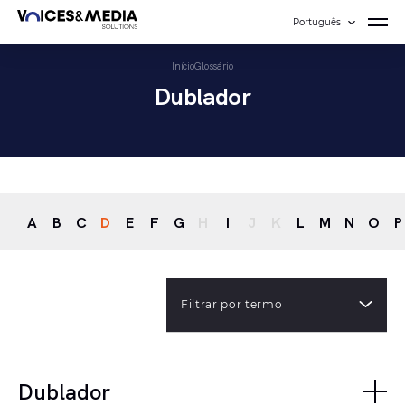
Português
Início
Glossário
Dublador
A
B
C
D
E
F
G
H
I
J
K
L
M
N
O
P
Filtrar por termo
Dublador