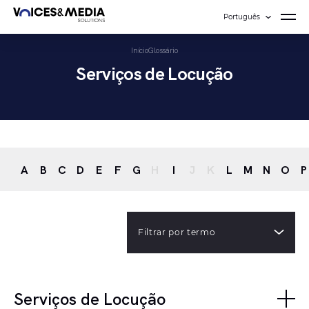
Português
Início
Glossário
Serviços de Locução
A
B
C
D
E
F
G
H
I
J
K
L
M
N
O
P
Filtrar por termo
Serviços de Locução