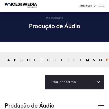
Português
Início
Glossário
Produção de Áudio
A
B
C
D
E
F
G
H
I
J
K
L
M
N
O
P
Filtrar por termo
Produção de Áudio