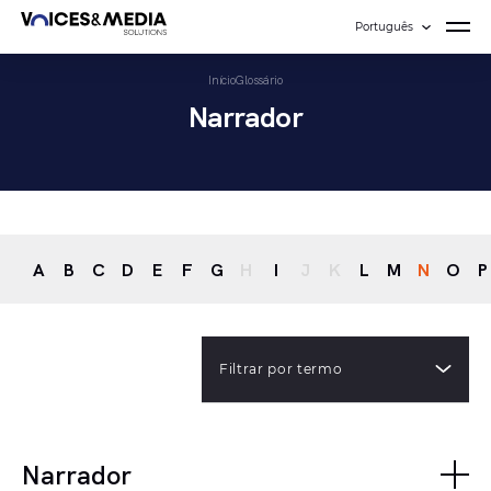
Português
Início
Glossário
Narrador
A
B
C
D
E
F
G
H
I
J
K
L
M
N
O
P
Filtrar por termo
Narrador