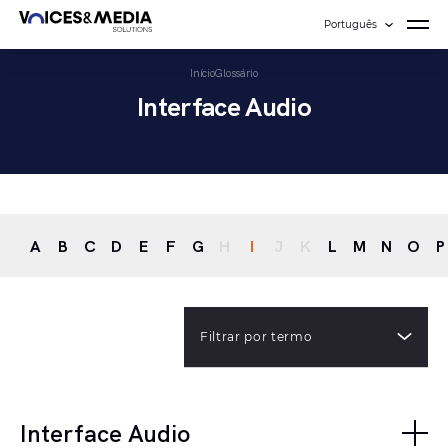
Português
Início
Glossário
Interface Audio
A
B
C
D
E
F
G
H
I
J
K
L
M
N
O
P
Filtrar por termo
Interface Audio