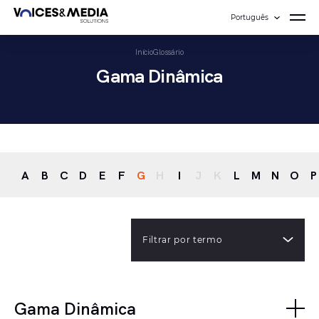
Português
Início
Glossário
Gama Dinâmica
A
B
C
D
E
F
G
H
I
J
K
L
M
N
O
P
Filtrar por termo
Gama Dinâmica