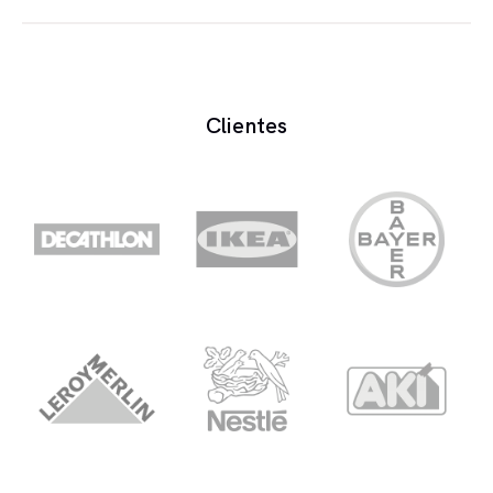
In both categories of Audiovisuals, different fees
are applied in function of the duration of the
product. The recording fee assumes the valid
Clientes
minimum for the first final 10 minutes of recorded
material. Each following minute increases 10%.
Productions with more than 30 minutes and/or
non-profits must be quoted individually. To record
these kinds of content, the real spoken time of the
final product is what is included on the invoice.
The normal reading velocity is the base to evaluate
the real spoken time; breathing pauses are an
integrated part of the text.