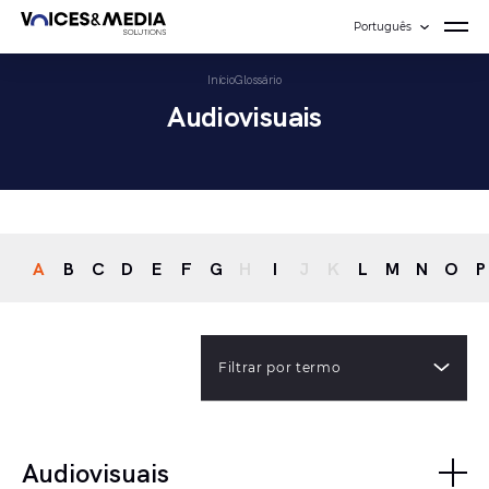
Português
Início
Glossário
Audiovisuais
A
B
C
D
E
F
G
H
I
J
K
L
M
N
O
P
Filtrar por termo
Audiovisuais